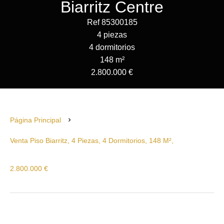
Biarritz Centre
Ref 85300185
4 piezas
4 dormitorios
148 m²
2.800.000 €
Página Principal
Venta Piso Biarritz, 4 Piezas, 4 Dormitorios, 148 M²,
2.800.000 €