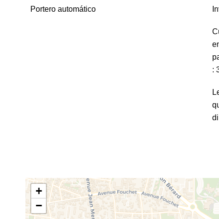
Portero automático
In
C
e
pa
:
Le
qu
d
+
−