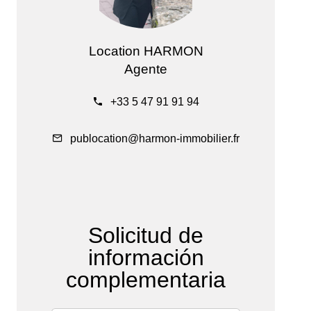
Location HARMON
Agente
+33 5 47 91 91 94
publocation@harmon-immobilier.fr
Solicitud de
información
complementaria