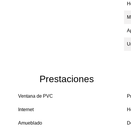
H
M
A
U
Prestaciones
Ventana de PVC
P
Internet
H
Amueblado
D