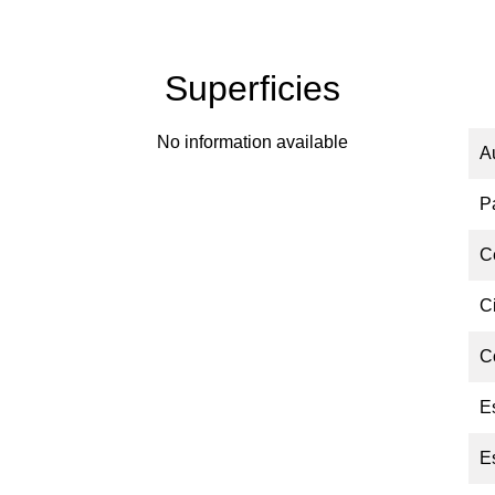
Superficies
No information available
A
P
C
C
C
E
E