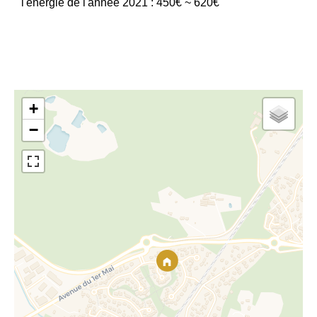
l'énergie de l'année 2021 : 450€ ~ 620€
+
−