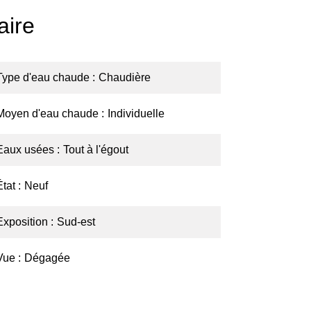
ire
Type d'eau chaude
Chaudière
Moyen d'eau chaude
Individuelle
Eaux usées
Tout à l'égout
État
Neuf
Exposition
Sud-est
Vue
Dégagée