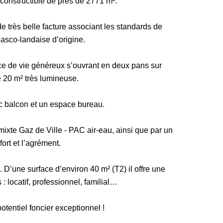
 constructible de près de 2771 m².
e très belle facture associant les standards de
basco-landaise d’origine.
e de vie généreux s’ouvrant en deux pans sur
20 m² très lumineuse.
 balcon et un espace bureau.
ixte Gaz de Ville - PAC air-eau, ainsi que par un
ort et l’agrément.
 D’une surface d’environ 40 m² (T2) il offre une
 locatif, professionnel, familial…
otentiel foncier exceptionnel !