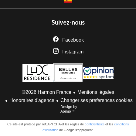
Suivez-nous
Facebook
Instagram
Mentions légales
©2026 Harmon France
Honoraires d'agence
Changer ses préférences cookies
Design by
Apimo™
Ce site est protégé par reCAPTCHA et les règles de
confidentialité
et les
conditions
d'utilisation
de Google s'appliquent.