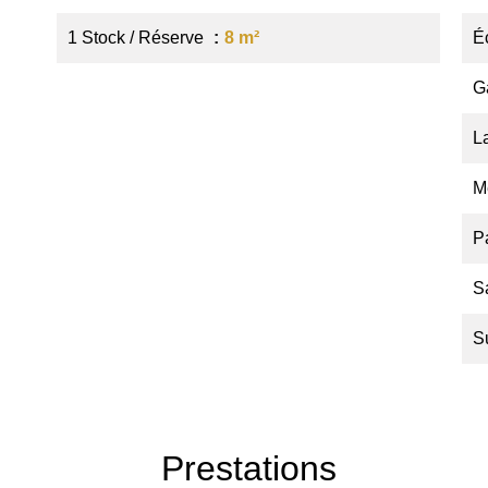
1 Stock / Réserve
8 m²
É
G
L
M
P
S
S
Prestations