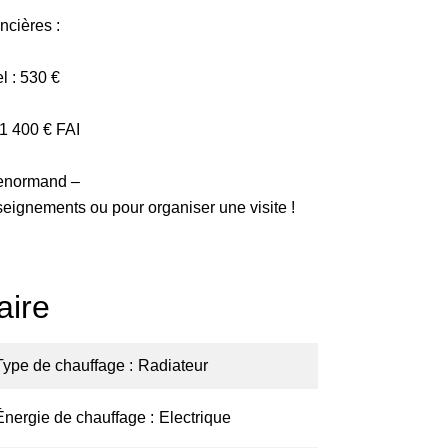
ncières :
l : 530 €
21 400 € FAI
Lenormand –
seignements ou pour organiser une visite !
ire
Type de chauffage
Radiateur
Énergie de chauffage
Electrique