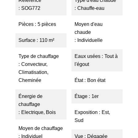
Référence
Type d'eau chaude
SOG772
Chauffe-eau
Pièces
5 pièces
Moyen d'eau
chaude
Surface
110 m²
Individuelle
Type de chauffage
Eaux usées
Tout à
Convecteur,
l'égout
Climatisation,
Cheminée
État
Bon état
Énergie de
Étage
1er
chauffage
Electrique, Bois
Exposition
Est,
Sud
Moyen de chauffage
Individuel
Vue
Dégagée