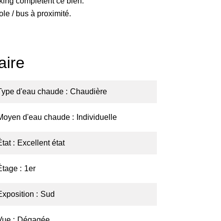
king complètent ce bien.
le / bus à proximité.
ire
Type d'eau chaude
Chaudière
Moyen d'eau chaude
Individuelle
État
Excellent état
Étage
1er
Exposition
Sud
Vue
Dégagée