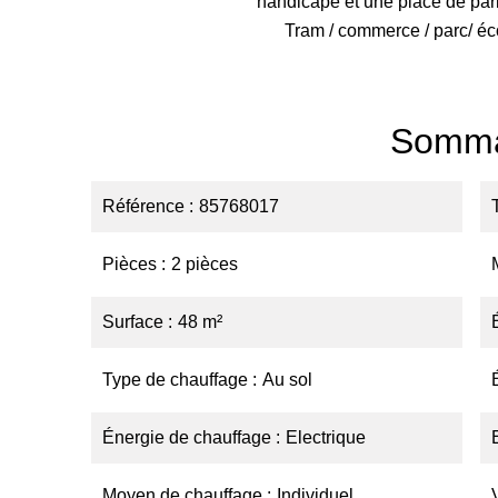
handicapé et une place de par
Tram / commerce / parc/ éco
Somma
Référence
85768017
Pièces
2 pièces
Surface
48 m²
Type de chauffage
Au sol
Énergie de chauffage
Electrique
Moyen de chauffage
Individuel