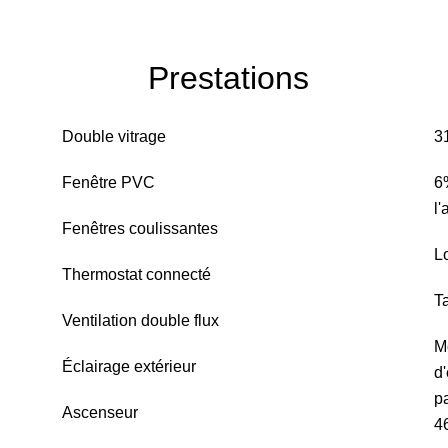
Prestations
Double vitrage
3
Fenêtre PVC
6
l
Fenêtres coulissantes
L
Thermostat connecté
T
Ventilation double flux
M
Éclairage extérieur
d
pa
Ascenseur
4