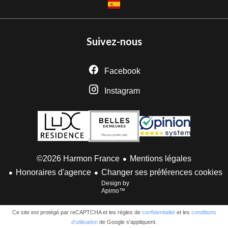
Suivez-nous
Facebook
Instagram
Mentions légales
©2026 Harmon France
Honoraires d'agence
Changer ses préférences cookies
Design by
Apimo™
Ce site est protégé par reCAPTCHA et les règles de
confidentialité
et les
conditions
d'utilisation
de Google s'appliquent.