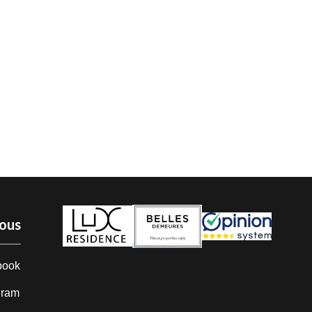
nous
book
gram