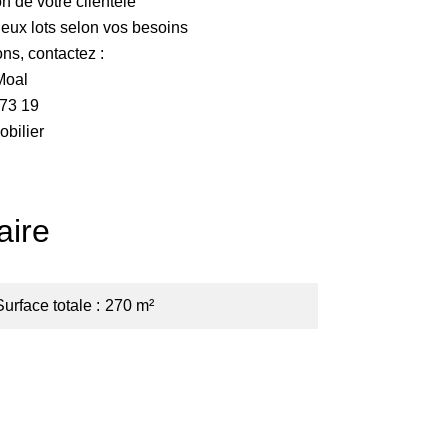
n de votre clientèle
 deux lots selon vos besoins
ons, contactez :
Moal
 73 19
bilier
ire
Surface totale
270 m²