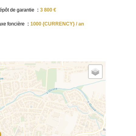
épôt de garantie
3 800 €
axe foncière
1000 {CURRENCY} / an