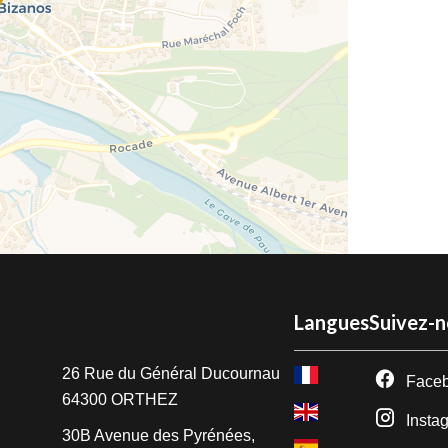
Langues
Suivez-
e
26 Rue du Général Ducournau
Face
64300
ORTHEZ
Insta
30B Avenue des Pyrénées,