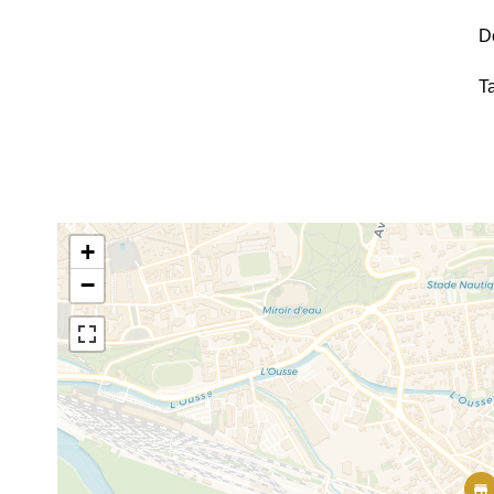
D
T
+
−