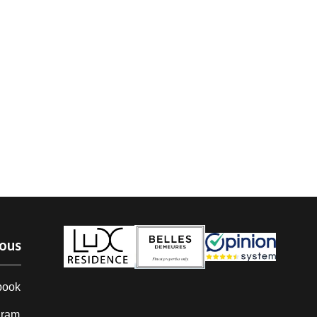
nous
book
gram