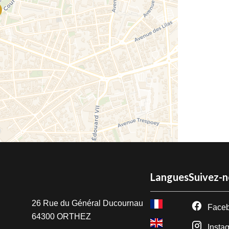
Langues
Suivez-
e
26 Rue du Général Ducournau
Face
64300
ORTHEZ
Insta