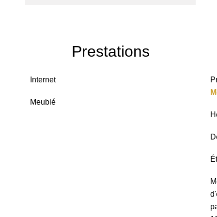
Prestations
Internet
P
M
Meublé
H
D
É
M
d
pa