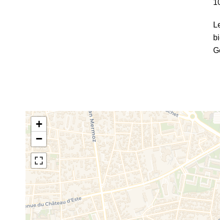
1
L
bi
G
+
−