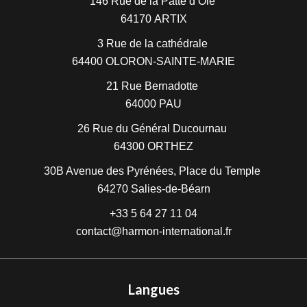
146 Rue de la Patte d’Oie
64170
ARTIX
3 Rue de la cathédrale
64400
OLORON-SAINTE-MARIE
21 Rue Bernadotte
64000
PAU
26 Rue du Général Ducournau
64300
ORTHEZ
30B Avenue des Pyrénées, Place du Temple
64270
Salies-de-Béarn
+33 5 64 27 11 04
contact@harmon-international.fr
Langues