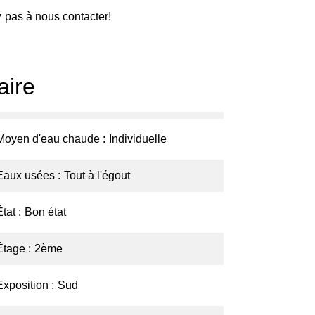
z pas à nous contacter!
ire
Moyen d'eau chaude
Individuelle
Eaux usées
Tout à l'égout
État
Bon état
Étage
2ème
Exposition
Sud