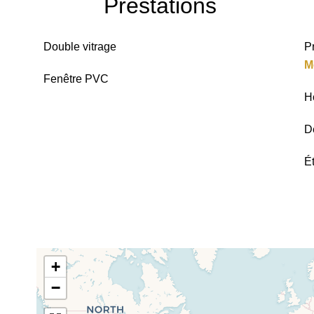
Prestations
Double vitrage
P
M
Fenêtre PVC
H
D
É
+
−