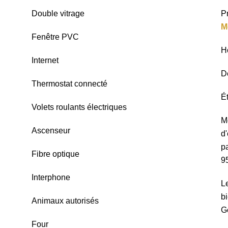
Double vitrage
P
M
Fenêtre PVC
H
Internet
D
Thermostat connecté
É
Volets roulants électriques
M
Ascenseur
d
pa
Fibre optique
9
Interphone
L
bi
Animaux autorisés
G
Four