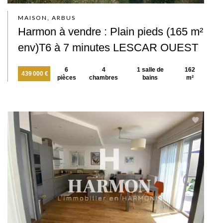
MAISON, ARBUS
Harmon à vendre : Plain pieds (165 m²
env)T6 à 7 minutes LESCAR OUEST
6
4
1 salle de
162
439 000 €
pièces
chambres
bains
m²