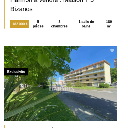
Bizanos
5
3
1 salle de
180
182 000 €
pièces
chambres
bains
m²
Exclusivité