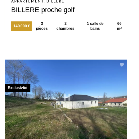
APPARTEMENT, BILLÈRE
BILLERE proche golf
3
2
1 salle de
66
140 000 €
pièces
chambres
bains
m²
Exclusivité