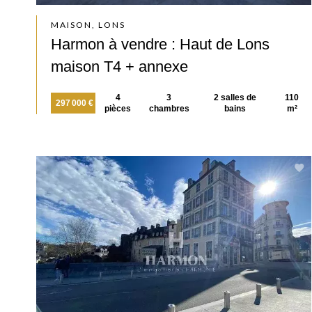
MAISON, LONS
Harmon à vendre : Haut de Lons
maison T4 + annexe
4
3
2 salles de
110
297 000 €
pièces
chambres
bains
m²