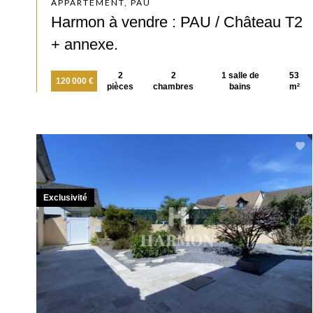
APPARTEMENT, PAU
Harmon à vendre : PAU / Château T2
+ annexe.
2
2
1 salle de
53
120 000 €
pièces
chambres
bains
m²
Exclusivité