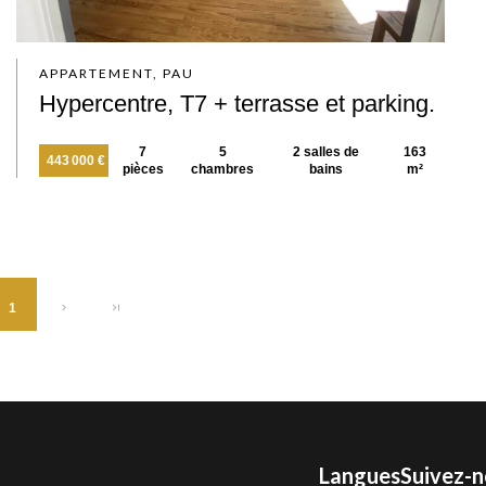
APPARTEMENT, PAU
Hypercentre, T7 + terrasse et parking.
7
5
2 salles de
163
443 000 €
pièces
chambres
bains
m²
1
Langues
Suivez-