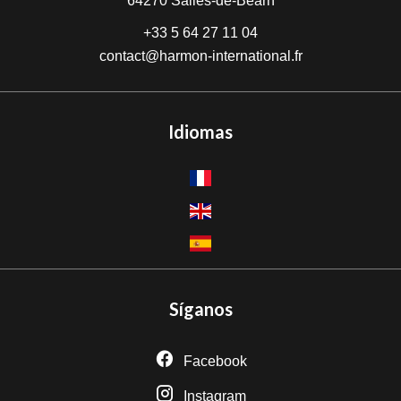
64270
Salies-de-Béarn
+33 5 64 27 11 04
contact@harmon-international.fr
Idiomas
Síganos
Facebook
Instagram