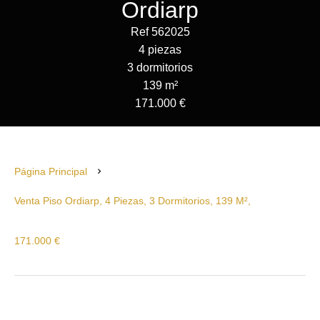
Ordiarp
Ref 562025
4 piezas
3 dormitorios
139 m²
171.000 €
Página Principal
Venta Piso Ordiarp, 4 Piezas, 3 Dormitorios, 139 M²,
171.000 €