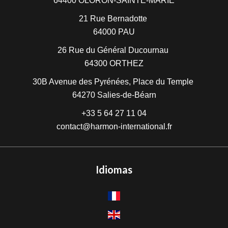
64400
OLORON-SAINTE-MARIE
21 Rue Bernadotte
64000
PAU
26 Rue du Général Ducournau
64300
ORTHEZ
30B Avenue des Pyrénées, Place du Temple
64270
Salies-de-Béarn
+33 5 64 27 11 04
contact@harmon-international.fr
Idiomas