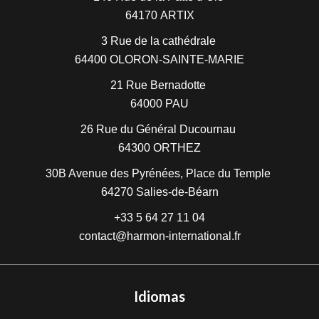
64170
ARTIX
3 Rue de la cathédrale
64400
OLORON-SAINTE-MARIE
21 Rue Bernadotte
64000
PAU
26 Rue du Général Ducournau
64300
ORTHEZ
30B Avenue des Pyrénées, Place du Temple
64270
Salies-de-Béarn
+33 5 64 27 11 04
contact@harmon-international.fr
Idiomas