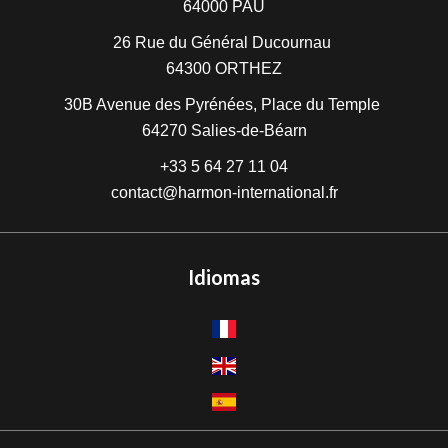
64000
PAU
26 Rue du Général Ducournau
64300
ORTHEZ
30B Avenue des Pyrénées, Place du Temple
64270
Salies-de-Béarn
+33 5 64 27 11 04
contact@harmon-international.fr
Idiomas