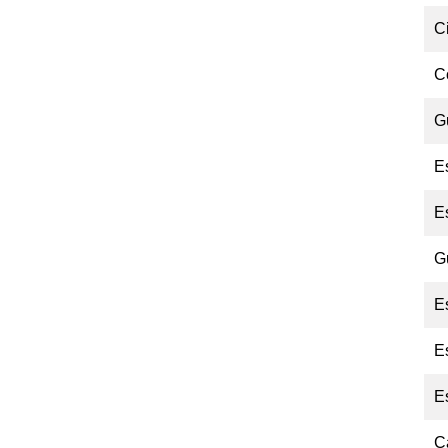
C
C
G
E
E
G
E
E
E
C