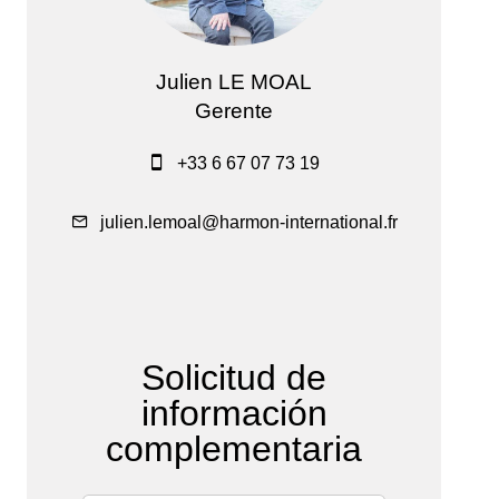
Julien LE MOAL
Gerente
+33 6 67 07 73 19
julien.lemoal@harmon-international.fr
Solicitud de
información
complementaria