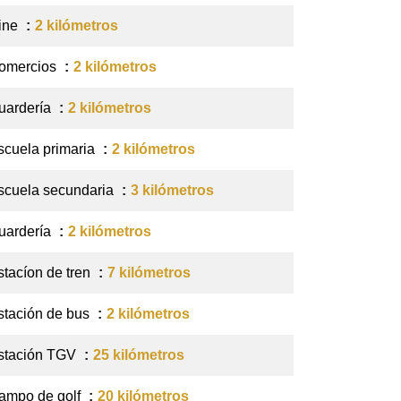
ine
2 kilómetros
omercios
2 kilómetros
uardería
2 kilómetros
scuela primaria
2 kilómetros
scuela secundaria
3 kilómetros
uardería
2 kilómetros
stacíon de tren
7 kilómetros
stación de bus
2 kilómetros
stación TGV
25 kilómetros
ampo de golf
20 kilómetros