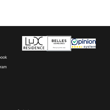
book
gram