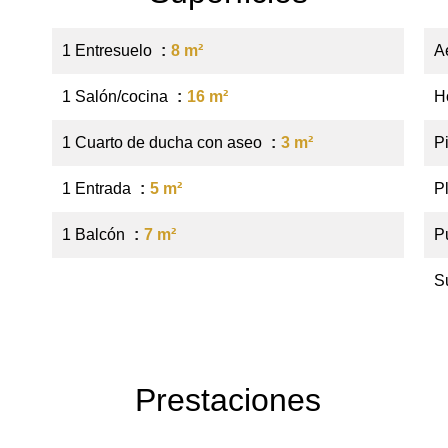
1 Entresuelo
8 m²
A
1 Salón/cocina
16 m²
H
1 Cuarto de ducha con aseo
3 m²
P
1 Entrada
5 m²
P
1 Balcón
7 m²
P
S
Prestaciones