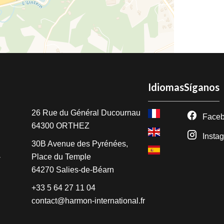
Idiomas
Síganos
e
26 Rue du Général Ducournau
Face
64300
ORTHEZ
Insta
30B Avenue des Pyrénées,
Place du Temple
64270
Salies-de-Béarn
+33 5 64 27 11 04
contact@harmon-international.fr