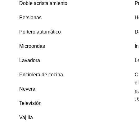
Doble acristalamiento
P
Persianas
H
Portero automático
D
Microondas
In
Lavadora
L
Encimera de cocina
C
e
Nevera
pa
:
Televisión
Vajilla