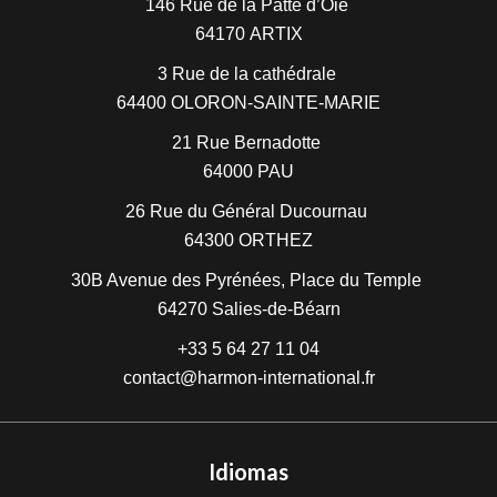
146 Rue de la Patte d’Oie
64170
ARTIX
3 Rue de la cathédrale
64400
OLORON-SAINTE-MARIE
21 Rue Bernadotte
64000
PAU
26 Rue du Général Ducournau
64300
ORTHEZ
30B Avenue des Pyrénées, Place du Temple
64270
Salies-de-Béarn
+33 5 64 27 11 04
contact@harmon-international.fr
Idiomas