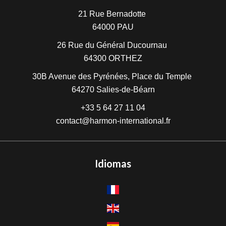
21 Rue Bernadotte
64000
PAU
26 Rue du Général Ducournau
64300
ORTHEZ
30B Avenue des Pyrénées, Place du Temple
64270
Salies-de-Béarn
+33 5 64 27 11 04
contact@harmon-international.fr
Idiomas