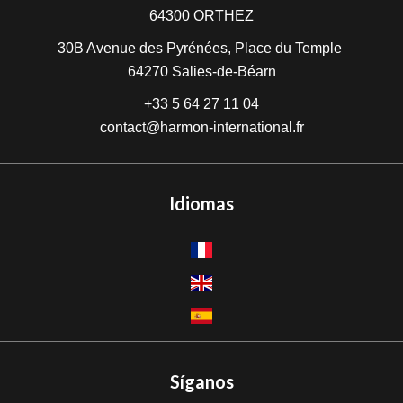
64300
ORTHEZ
30B Avenue des Pyrénées, Place du Temple
64270
Salies-de-Béarn
+33 5 64 27 11 04
contact@harmon-international.fr
Idiomas
Síganos