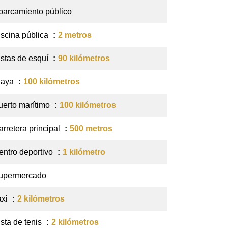
parcamiento público
iscina pública
2 metros
istas de esquí
90 kilómetros
laya
100 kilómetros
uerto marítimo
100 kilómetros
arretera principal
500 metros
entro deportivo
1 kilómetro
upermercado
axi
2 kilómetros
ista de tenis
2 kilómetros