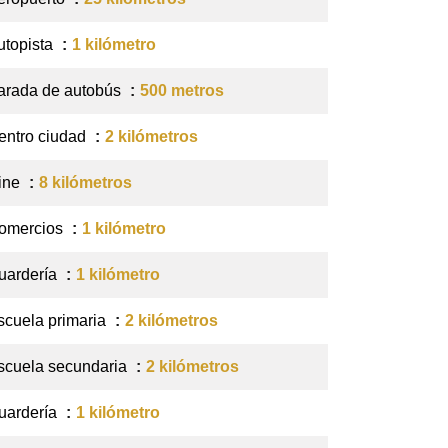
utopista
1 kilómetro
arada de autobús
500 metros
entro ciudad
2 kilómetros
ine
8 kilómetros
omercios
1 kilómetro
uardería
1 kilómetro
scuela primaria
2 kilómetros
scuela secundaria
2 kilómetros
uardería
1 kilómetro