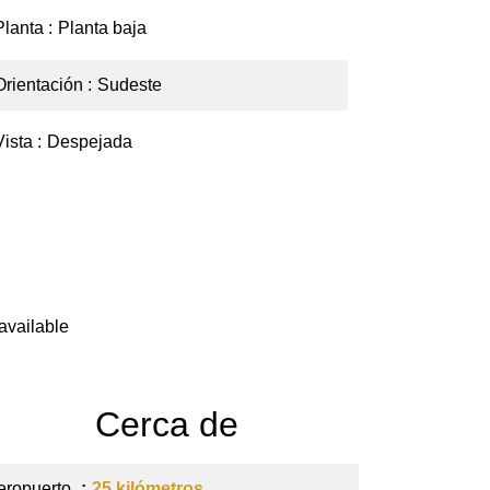
Planta
Planta baja
Orientación
Sudeste
Vista
Despejada
available
Cerca de
eropuerto
25 kilómetros