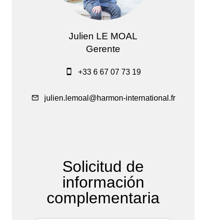
Julien LE MOAL
Gerente
+33 6 67 07 73 19
julien.lemoal@harmon-international.fr
Solicitud de
información
complementaria