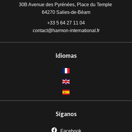
30B Avenue des Pyrénées, Place du Temple
64270
Salies-de-Béarn
+33 5 64 27 11 04
contact@harmon-international.fr
Idiomas
Síganos
Facebook