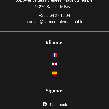
30B Avenue des Pyrénées, Place du Temple
64270
Salies-de-Béarn
+33 5 64 27 11 04
contact@harmon-international.fr
Idiomas
Síganos
Facebook