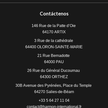
Contáctenos
146 Rue de la Patte d’Oie
64170
ARTIX
3 Rue de la cathédrale
64400
OLORON-SAINTE-MARIE
21 Rue Bernadotte
64000
PAU
26 Rue du Général Ducournau
64300
ORTHEZ
30B Avenue des Pyrénées, Place du Temple
64270
Salies-de-Béarn
+33 5 64 27 11 04
contact@harmon-international.fr