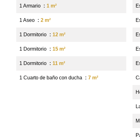
1 Armario
1 m²
E
1 Aseo
2 m²
E
1 Dormitorio
12 m²
E
1 Dormitorio
15 m²
E
1 Dormitorio
11 m²
E
1 Cuarto de baño con ducha
7 m²
C
H
L
M
P