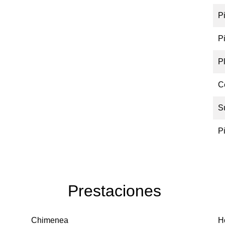
P
P
P
C
S
P
Prestaciones
Chimenea
H