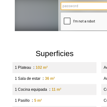
Superficies
1 Plateau
102 m²
A
1 Sala de estar
36 m²
A
1 Cocina equipada
11 m²
C
1 Pasillo
5 m²
C