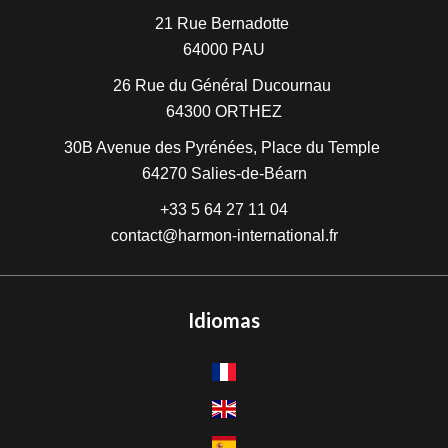
21 Rue Bernadotte
64000
PAU
26 Rue du Général Ducournau
64300
ORTHEZ
30B Avenue des Pyrénées, Place du Temple
64270
Salies-de-Béarn
+33 5 64 27 11 04
contact@harmon-international.fr
Idiomas