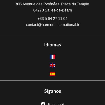
30B Avenue des Pyrénées, Place du Temple
64270
Salies-de-Béarn
+33 5 64 27 11 04
contact@harmon-international.fr
Idiomas
Síganos
Facebook