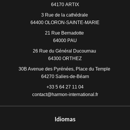
64170
ARTIX
3 Rue de la cathédrale
64400
OLORON-SAINTE-MARIE
21 Rue Bernadotte
64000
PAU
26 Rue du Général Ducournau
64300
ORTHEZ
30B Avenue des Pyrénées, Place du Temple
64270
Salies-de-Béarn
+33 5 64 27 11 04
contact@harmon-international.fr
Idiomas