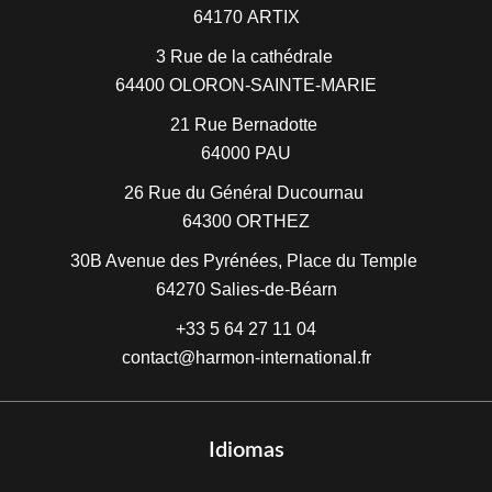
64170
ARTIX
3 Rue de la cathédrale
64400
OLORON-SAINTE-MARIE
21 Rue Bernadotte
64000
PAU
26 Rue du Général Ducournau
64300
ORTHEZ
30B Avenue des Pyrénées, Place du Temple
64270
Salies-de-Béarn
+33 5 64 27 11 04
contact@harmon-international.fr
Idiomas